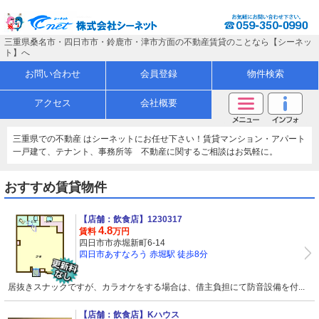
三重県桑名市・四日市市・鈴鹿市・津市方面の不動産賃貸のことなら【シーネッ
ト】へ
お問い合わせ
会員登録
物件検索
アクセス
会社概要
三重県での不動産 はシーネットにお任せ下さい！賃貸マンション・アパート
一戸建て、テナント、事務所等 不動産に関するご相談はお気軽に。
おすすめ賃貸物件
【店舗：飲食店】
1230317
4.8
賃料
万円
四日市市赤堀新町6-14
四日市あすなろう 赤堀駅 徒歩8分
居抜きスナックですが、カラオケをする場合は、借主負担にて防音設備を付...
【店舗：飲食店】
Kハウス