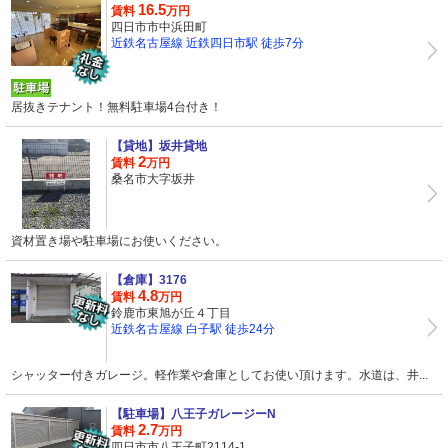
16.5
賃料
万円
四日市市中浜田町
近鉄名古屋線 近鉄四日市駅 徒歩7分
居抜きテナント！無料駐車場4台付き！
【貸地】
坂井貸地
2
賃料
万円
桑名市大字坂井
資材置き場や駐車場にお使いください。
【倉庫】
3176
4.8
賃料
万円
鈴鹿市東旭が丘４丁目
近鉄名古屋線 白子駅 徒歩24分
シャッター付きガレージ。軽作業や倉庫としてお使い頂けます。水道は、井...
【駐車場】
八王子ガレージーN
2.7
賃料
万円
四日市市八王子町2114-1